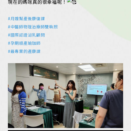
現在的媽咪真的很幸福呢！
#月嫂幫產後康復課
#中醫師物理治療師雙執照
#國際認證泌乳顧問
#孕期順產瑜珈師
#最專業的產康課