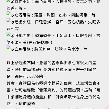
氣血不足：面色蒼白、心悸健忘、倦怠乏力、食
慾差…等。
痰濁阻滯 : 頭暈、胸悶、痰多、四肢沉重…等
陰虛火旺：口乾舌燥、盜汗、五心煩熱、失眠多
夢…等
肝風內動：頭痛頭暈、手足麻木、口眼歪斜、言
語不清…等(需趕快送醫!)
血瘀阻絡 : 胸悶刺痛、肢體容易冰冷…等
以上依證型不同，患者的舌象與脈象也有很大的差
異，使用的藥物與針灸方式也會不同。唯一相同的
是，都是可以治療的!
其實，身體因為各種過度操勞的使用，或生活飲食不
當，皆可能導致「舌頭麻刺」的問題出現。這時「用
中藥補足身體的能量」和「針灸疏散卡在身上的代謝
物」，便能痊癒。