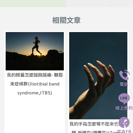
我的膝蓋怎麼越跑越痛- 髂脛
束症候群(Iliotibial band
syndrome,ITBS)
我的手指怎麼彎不起來也打不
開-板機指(彈響指)(Trigger