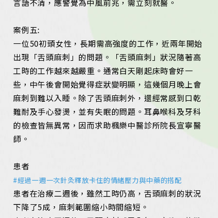
言語不清，應警覺為中風前兆，需立刻就醫。
案例五:
一位50初頭女性，長期需高強度的工作，近兩年開始
出現「舌頭麻刺」的問題。「舌頭麻刺」狀況隨著高
工時的工作越來越嚴重。通常白天剛起床時會好一
些，中午後會開始覺得症狀變明顯，這幾個月晚上會
麻刺到難以入睡。除了舌頭麻刺外，還經常感到口乾
難耐及手心發燙，並有失眠的問題。耳鼻喉科及牙科
的檢查皆無異常，因而求助楓樂中醫診所院長宣寧醫
師。
患者
#經過一週一次針灸釋放卡住的情緒壓力與中藥的搭配
患者在治療二週後，雖然工時仍高，舌頭麻刺的狀況
下降了5成，麻刺範圍縮小時間縮短。