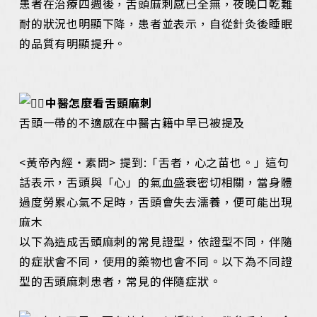
患者在治療四週後，舌頭麻刺感已全無，夜晚口乾難
耐的狀況也明顯下降，患者並表示，自從針灸後睡眠
的品質有明顯提升。
中醫怎麼看舌頭麻刺
舌頭一帶的不適感在中醫古籍中早已被提及
<黃帝內經・素問> 提到:「舌者，心之苗也。」這句
話表示，舌頭與「心」的氣血盛衰密切相關，當身體
過度勞累心氣不足時，舌頭會失去濡養，便可能出現
麻木
以下為造成舌頭麻刺的常見證型，依證型不同，伴隨
的症狀會不同，使用的藥物也會不同。以下為不同證
型的舌頭麻刺患者，常見的伴隨症狀。