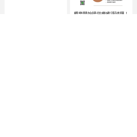
楓樂開始提供療癒頌缽囉！
院長演講【台北產後中醫調
理】【台北中醫減重門診】
超實用的產前媽媽實作課敲碗
開課囉！