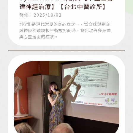
律神經治療】【台北中醫診所】
發佈：2025/10/02
#恐慌 是現代常見的身心症之一，當交感與副交
感神經的蹺蹺板平衡被打亂時，會出現許多身體
與心靈層面的症狀。