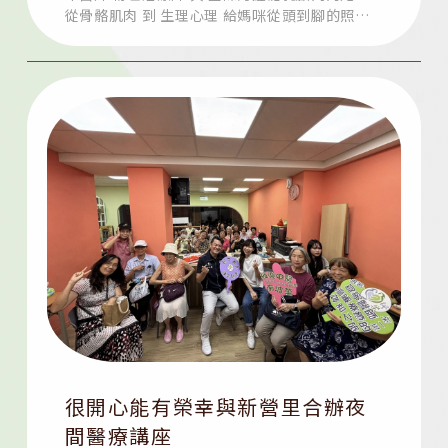
從骨骼肌肉 到 生理心理 給媽咪從頭到腳的照顧
讓
很開心能有榮幸與新營里合辦夜
間醫療講座