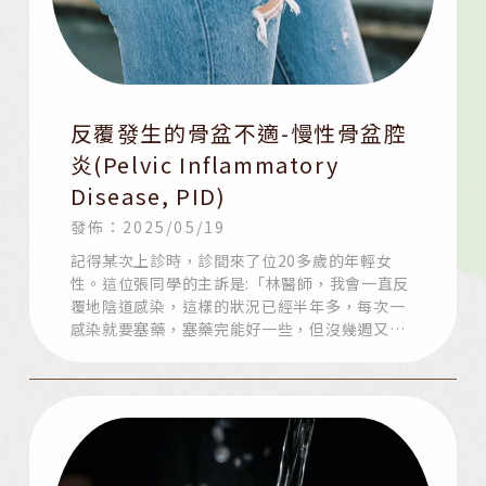
反覆發生的骨盆不適-慢性骨盆腔
炎(Pelvic Inflammatory
Disease, PID)
發佈：2025/05/19
記得某次上診時，診間來了位20多歲的年輕女
性。這位張同學的主訴是:「林醫師，我會一直反
覆地陰道感染，這樣的狀況已經半年多，每次一
感染就要塞藥，塞藥完能好一些，但沒幾週又開
始發炎，只好再塞藥……，就這樣