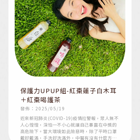
保護力UPUP組-紅棗蓮子白木耳
＋紅棗喝護茶
發佈：2025/05/19
近來新冠肺炎(COVID-19)疫情拉警報，眾人無不
人心惶惶，深怕一不小心就讓自己暴露在中獎的
高危險下。當大環境如此險惡時，除了平時口罩
戴好戴滿，手洗好洗滿外，中醫有沒有什麼方法