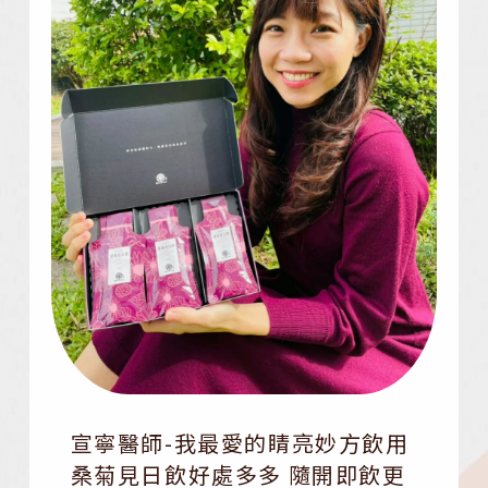
宣寧醫師-我最愛的睛亮妙方飲用
桑菊見日飲好處多多 隨開即飲更