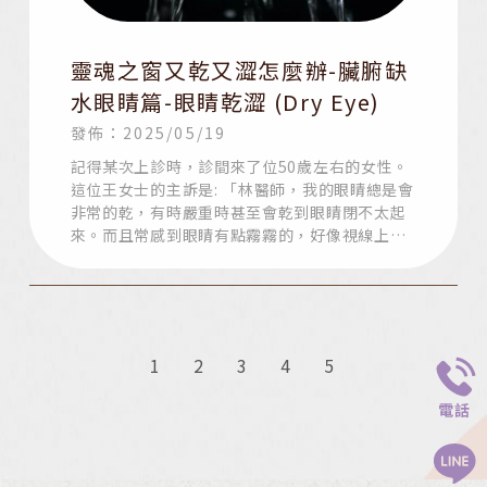
靈魂之窗又乾又澀怎麼辦-臟腑缺
水眼睛篇-眼睛乾澀 (Dry Eye)
發佈：2025/05/19
記得某次上診時，診間來了位50歲左右的女性。
這位王女士的主訴是: 「林醫師，我的眼睛總是會
非常的乾，有時嚴重時甚至會乾到眼睛閉不太起
來。而且常感到眼睛有點霧霧的，好像視線上被
矇了一層灰似的，超級不舒服
1
2
3
4
5